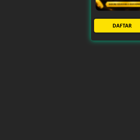
DAFTAR