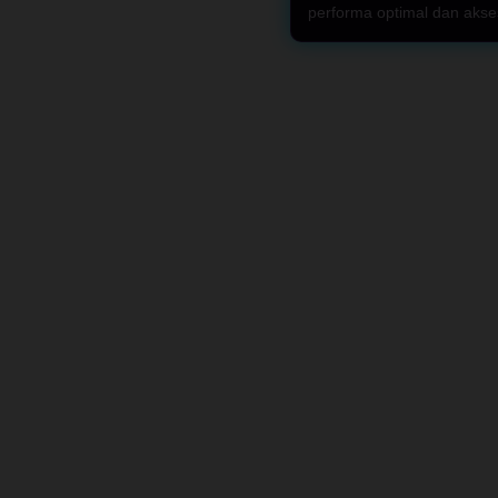
performa optimal dan akses