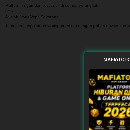
Platform ringan dan responsif di semua perangkat.
ðŸ”¥
Jelajahi Vault Vape Sekarang
Temukan pengalaman vaping premium dengan pilihan device dan liq
MAFIATOTO