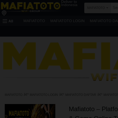
Deliver to
Indonesia
MAFIATOTO
MAFIATOTO
MAFIATOTO LOGIN
MAFIATOTO DA
All
â€º
â€º
â€º
MAFIATOTO
MAFIATOTO LOGIN
MAFIATOTO DAFTAR
MAFIATO
Mafiatoto – Platf