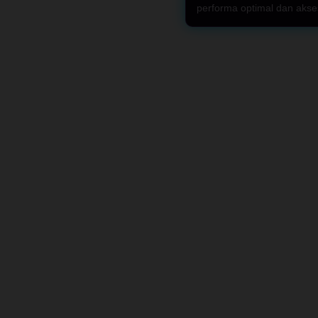
performa optimal dan akses