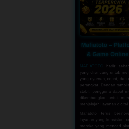
Mafiatoto – Platf
& Game Online
MAFIATOTO
hadir sebaga
yang dirancang untuk me
yang nyaman, cepat, dan 
perangkat. Dengan tampil
stabil, pengguna dapat me
dikembangkan untuk me
menjelajahi layanan digital
Mafiatoto terus berinov
layanan yang konsisten, s
mereka yang mencari plat