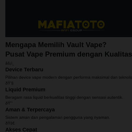
Mengapa Memilih Vault Vape?
Pusat Vape Premium dengan Kualitas
âš¡ï¸
Device Terbaru
Pilihan device vape modern dengan performa maksimal dan teknolog
ðŸ’§
Liquid Premium
Beragam rasa liquid berkualitas tinggi dengan sensasi autentik.
ðŸ”’
Aman & Terpercaya
Sistem aman dan pengalaman pengguna yang nyaman.
ðŸš€
Akses Cepat