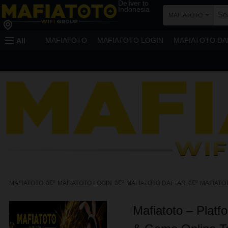
Deliver to
Indonesia
MAFIATOTO
MAFIATOTO
MAFIATOTO LOGIN
MAFIATOTO DA
All
â€º
â€º
â€º
MAFIATOTO
MAFIATOTO LOGIN
MAFIATOTO DAFTAR
MAFIATO
Mafiatoto – Platf