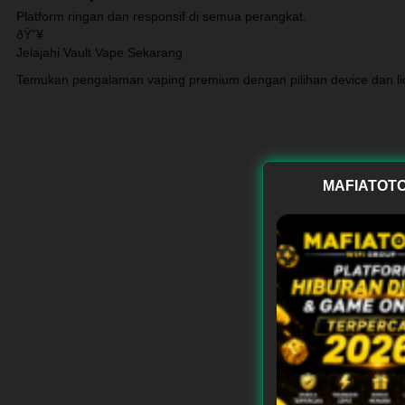
Platform ringan dan responsif di semua perangkat.
ðŸ”¥
Jelajahi Vault Vape Sekarang
Temukan pengalaman vaping premium dengan pilihan device dan liq
MAFIATOTO