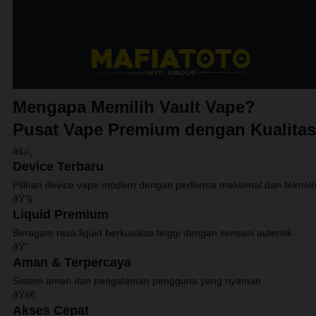
Mengapa Memilih Vault Vape?
Pusat Vape Premium dengan Kualitas
âš¡ï¸
Device Terbaru
Pilihan device vape modern dengan performa maksimal dan teknolog
ðŸ’§
Liquid Premium
Beragam rasa liquid berkualitas tinggi dengan sensasi autentik.
ðŸ”’
Aman & Terpercaya
Sistem aman dan pengalaman pengguna yang nyaman.
ðŸš€
Akses Cepat