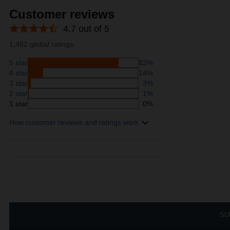
Customer reviews
4.7 out of 5
1,482 global ratings
5 star
82%
4 star
14%
3 star
3%
2 star
1%
1 star
0%
How customer reviews and ratings work
SU