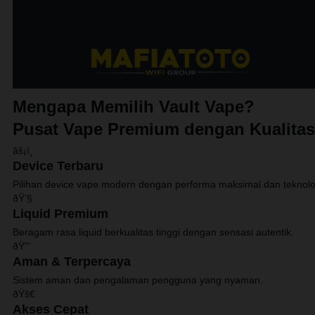
Mengapa Memilih Vault Vape?
Pusat Vape Premium dengan Kualitas
âš¡ï¸
Device Terbaru
Pilihan device vape modern dengan performa maksimal dan teknolog
ðŸ’§
Liquid Premium
Beragam rasa liquid berkualitas tinggi dengan sensasi autentik.
ðŸ”’
Aman & Terpercaya
Sistem aman dan pengalaman pengguna yang nyaman.
ðŸš€
Akses Cepat