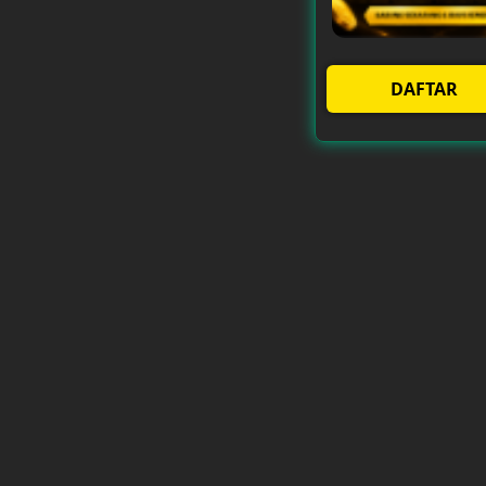
DAFTAR