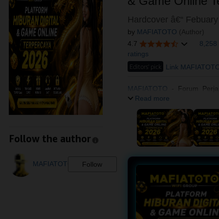
& Game Online T
Hardcover â€“ Febuary
by
MAFIATOTO
(Author)
4.7
8,258
ratings
Editors' pick
Link MAFIATOT
MAFIATOTO
- Forum Perjal
Terpercaya 2026.
Read more
Follow the author
MAFIATOTO
Follow