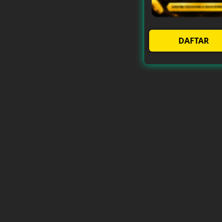
DAFTAR