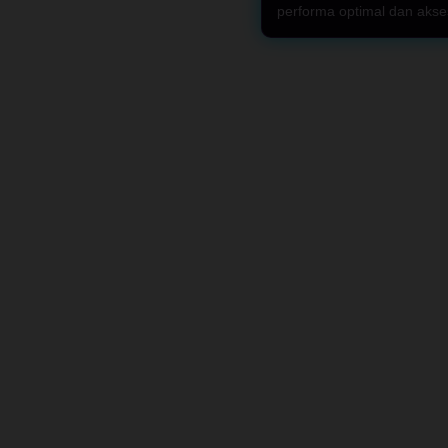
performa optimal dan akses