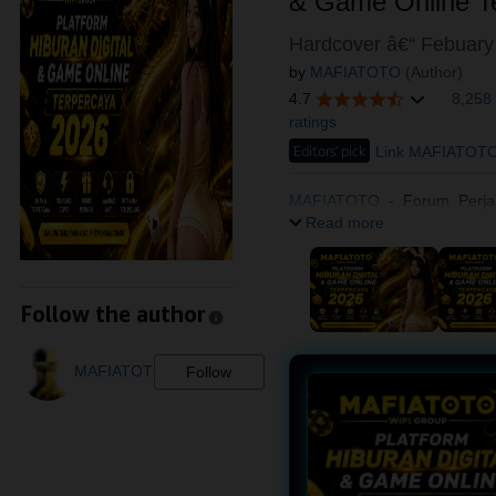
& Game Online T
Hardcover â€“ Febuary
by
MAFIATOTO
(Author)
4.7
8,258
ratings
Editors' pick
Link MAFIATOT
MAFIATOTO
- Forum Perjal
Terpercaya 2026.
Read more
Follow the author
MAFIATOTO
Follow