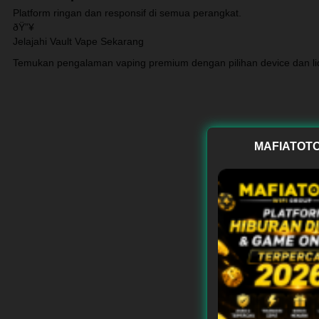
Platform ringan dan responsif di semua perangkat.
ðŸ”¥
Jelajahi Vault Vape Sekarang
Temukan pengalaman vaping premium dengan pilihan device dan liq
MAFIATOTO